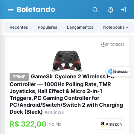
Boletando
$
Recentes
Populares
Lançamentos
Notebooks
01/07/2026
Boletador
GameSir Cyclone 2 Wireless PC
PRIME
Controller — 1000Hz Polling Rate, TMR
Joysticks, Hall Effect & Micro 2-in-1
Triggers, PC Gaming Controller for
PC/Android/Switch/Switch 2 with Charging
Dock (Black)
#anúncio
R$ 322,00
No Pix
Amazon
-