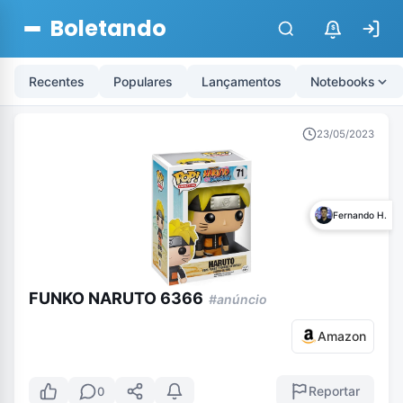
Boletando
$
Recentes
Populares
Lançamentos
Notebooks
23/05/2023
Fernando H.
FUNKO NARUTO 6366
#anúncio
Amazon
Reportar
0