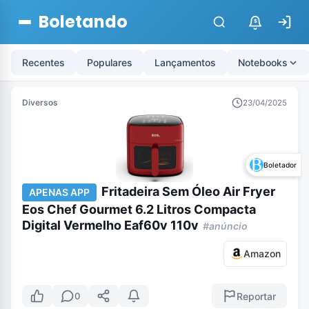
Boletando
$
Recentes
Populares
Lançamentos
Notebooks
Diversos
23/04/2025
Boletador
Fritadeira Sem Óleo Air Fryer
APENAS APP
Eos Chef Gourmet 6.2 Litros Compacta
Digital Vermelho Eaf60v 110v
#anúncio
Amazon
Reportar
0