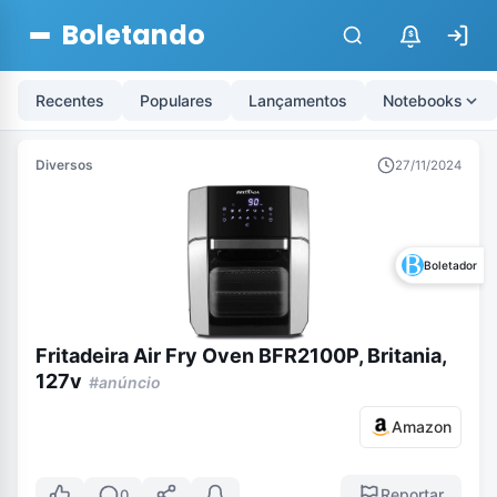
Boletando
$
Recentes
Populares
Lançamentos
Notebooks
Diversos
27/11/2024
Boletador
Fritadeira Air Fry Oven BFR2100P, Britania,
127v
#anúncio
Amazon
Reportar
0