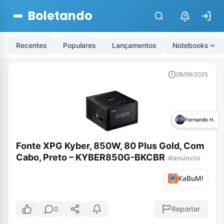
Boletando
$
Recentes
Populares
Lançamentos
Notebooks
08/09/2025
Fernando H.
Fonte XPG Kyber, 850W, 80 Plus Gold, Com
Cabo, Preto – KYBER850G-BKCBR
#anúncio
KaBuM!
Reportar
0