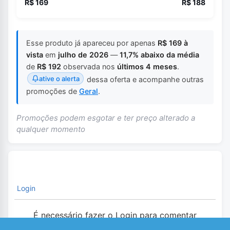
R$ 169
R$ 188
Esse produto já apareceu por apenas
R$ 169 à
vista
em
julho de 2026
—
11,7% abaixo da média
de
R$ 192
observada nos
últimos 4 meses
.
ative o alerta
dessa oferta e acompanhe outras
promoções de
Geral
.
Promoções podem esgotar e ter preço alterado a
qualquer momento
Login
É necessário fazer o Login para comentar