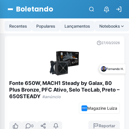
Boletando
$
Recentes
Populares
Lançamentos
Notebooks
27/03/2026
Fernando H.
Fonte 650W, MACH1 Steady by Galax, 80
Plus Bronze, PFC Ativo, Selo TecLab, Preto –
650STEADY
#anúncio
Magazine Luiza
Reportar
0