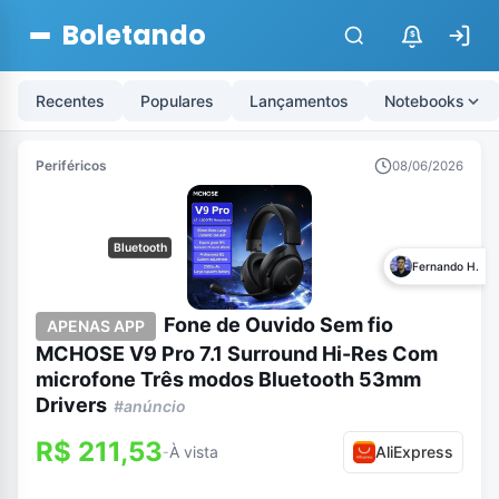
Boletando
$
Recentes
Populares
Lançamentos
Notebooks
Periféricos
08/06/2026
Bluetooth
Fernando H.
Fone de Ouvido Sem fio
APENAS APP
MCHOSE V9 Pro 7.1 Surround Hi-Res Com
microfone Três modos Bluetooth 53mm
Drivers
#anúncio
R$ 211,53
À vista
AliExpress
-