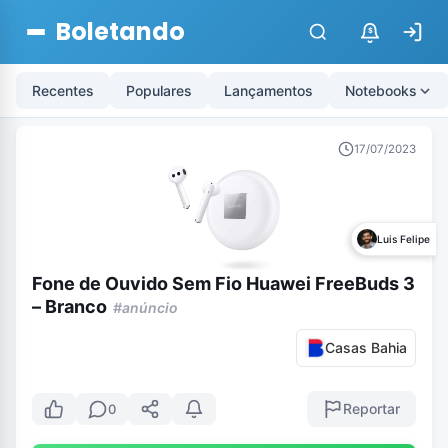
Boletando
$
Recentes
Populares
Lançamentos
Notebooks
17/07/2023
Luis Felipe
Fone de Ouvido Sem Fio Huawei FreeBuds 3
– Branco
#anúncio
Casas Bahia
Reportar
0