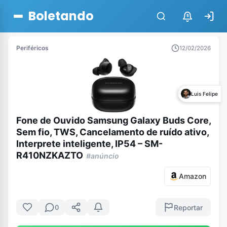
Boletando
$
Periféricos
12/02/2026
Luis Felipe
Fone de Ouvido Samsung Galaxy Buds Core,
Sem fio, TWS, Cancelamento de ruído ativo,
Interprete inteligente, IP54 – SM-
R410NZKAZTO
#anúncio
Amazon
Reportar
0