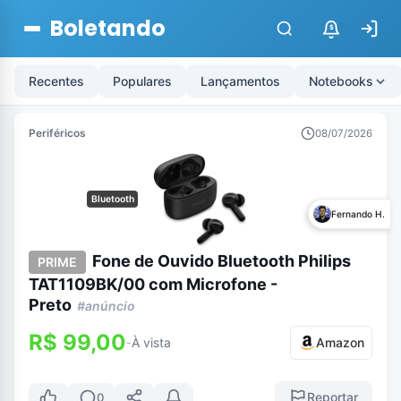
Boletando
$
Recentes
Populares
Lançamentos
Notebooks
Periféricos
08/07/2026
Bluetooth
Fernando H.
Fone de Ouvido Bluetooth Philips
PRIME
TAT1109BK/00 com Microfone -
Preto
#anúncio
R$ 99,00
À vista
Amazon
-
Reportar
0