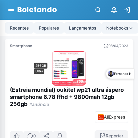
Boletando
$
Recentes
Populares
Lançamentos
Notebooks
Smartphone
08/04/2023
256GB
Ultra
Fernando H.
(Estreia mundial) oukitel wp21 ultra áspero
smartphone 6.78 ffhd + 9800mah 12gb
256gb
#anúncio
AliExpress
Reportar
0