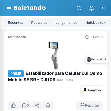
Boletando
$
Recentes
Populares
Lançamentos
Notebooks
Smartphone
11/11/2025
Fernando H.
Estabilizador para Celular DJI Osmo
PRIME
Mobile SE BR – DJI109
#anúncio
Amazon
Reportar
0