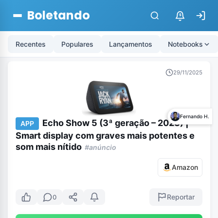
Boletando
$
Recentes
Populares
Lançamentos
Notebooks
29/11/2025
Fernando H.
Echo Show 5 (3ª geração – 2023) |
APP
Smart display com graves mais potentes e
som mais nítido
#anúncio
Amazon
Reportar
0