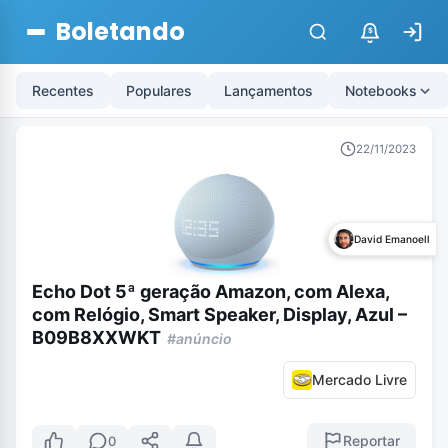
Boletando
$
Recentes
Populares
Lançamentos
Notebooks
22/11/2023
David Emanoell
Echo Dot 5ª geração Amazon, com Alexa,
com Relógio, Smart Speaker, Display, Azul –
B09B8XXWKT
#anúncio
Mercado Livre
Reportar
0