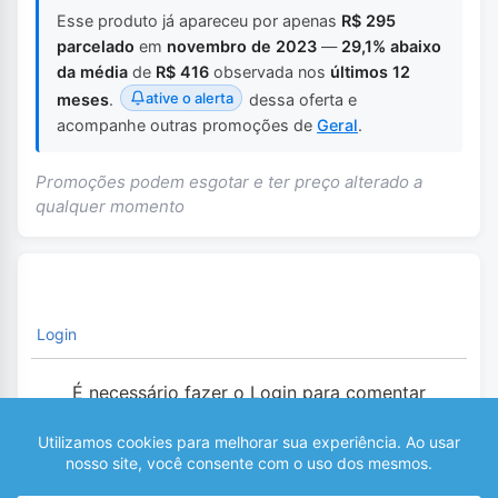
Esse produto já apareceu por apenas
R$ 295
parcelado
em
novembro de 2023
—
29,1% abaixo
da média
de
R$ 416
observada nos
últimos 12
ative o alerta
meses
.
dessa oferta e
acompanhe outras promoções de
Geral
.
Promoções podem esgotar e ter preço alterado a
qualquer momento
Login
É necessário fazer o Login para comentar
0
COMENTÁRIOS