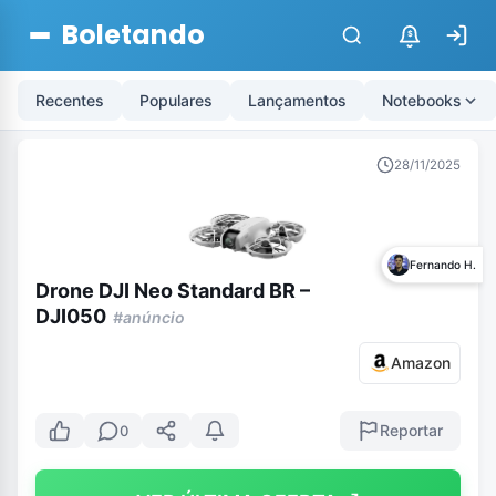
Boletando
$
Recentes
Populares
Lançamentos
Notebooks
28/11/2025
Fernando H.
Drone DJI Neo Standard BR –
DJI050
#anúncio
Amazon
Reportar
0