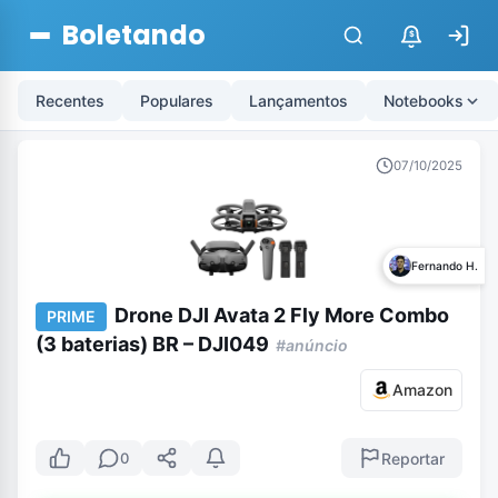
Boletando
$
Recentes
Populares
Lançamentos
Notebooks
07/10/2025
Fernando H.
Drone DJI Avata 2 Fly More Combo
PRIME
(3 baterias) BR – DJI049
#anúncio
Amazon
Reportar
0