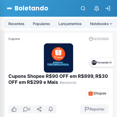
Boletando
$
Recentes
Populares
Lançamentos
Notebooks
Cupons
12/12/2025
Fernando H.
Cupons Shopee R$90 OFF em R$899, R$30
OFF em R$299 e Mais
#anúncio
Shopee
Reportar
0