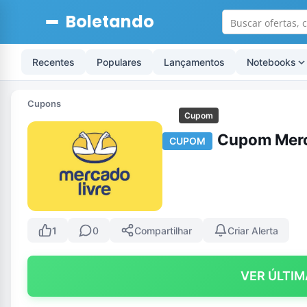
Boletando
Recentes
Populares
Lançamentos
Notebooks
Cupons
Cupom
Cupom Merc
CUPOM
1
0
Compartilhar
Criar Alerta
VER ÚLTIM