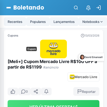
Boletando
$
Recentes
Populares
Lançamentos
Notebooks
Cupons
13/03/2026
Cupom
David Emanoell
[Meli+] Cupom Mercado Livre R$100 OFF a
partir de R$1199
#anúncio
Mercado Livre
Reportar
0