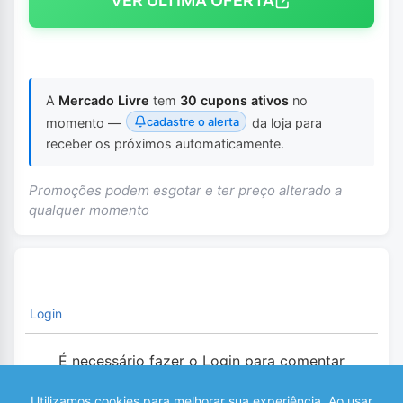
VER ÚLTIMA OFERTA
A
Mercado Livre
tem
30 cupons ativos
no
cadastre o alerta
momento —
da loja para
receber os próximos automaticamente.
Promoções podem esgotar e ter preço alterado a
qualquer momento
Login
É necessário fazer o Login para comentar