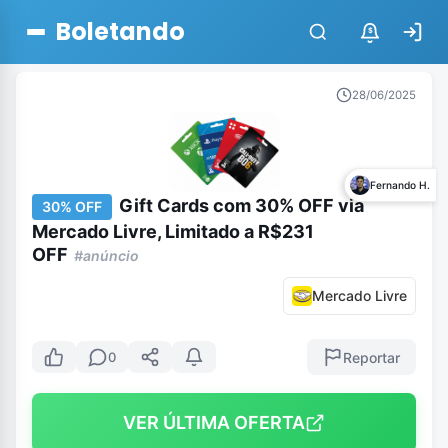
Boletando
$
28/06/2025
Fernando H.
Gift Cards com 30% OFF via
30% OFF
Mercado Livre, Limitado a R$231
OFF
#anúncio
Mercado Livre
Reportar
0
VER ÚLTIMA OFERTA