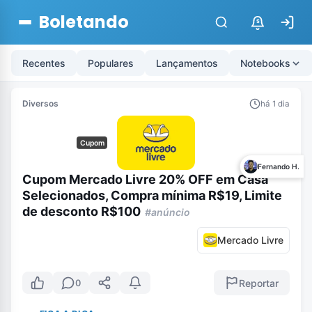
Boletando
$
Recentes
Populares
Lançamentos
Notebooks
Diversos
há 1 dia
Cupom
Fernando H.
Cupom Mercado Livre 20% OFF em Casa
Selecionados, Compra mínima R$19, Limite
de desconto R$100
#anúncio
Mercado Livre
Reportar
0