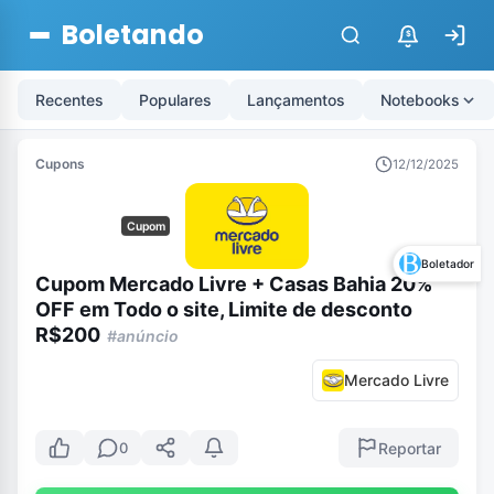
Boletando
$
Recentes
Populares
Lançamentos
Notebooks
Cupons
12/12/2025
Cupom
Boletador
Cupom Mercado Livre + Casas Bahia 20%
OFF em Todo o site, Limite de desconto
R$200
#anúncio
Mercado Livre
Reportar
0