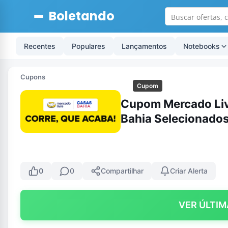
Boletando
Recentes
Populares
Lançamentos
Notebooks
Cupons
Cupom
Cupom Mercado Liv
Bahia Selecionado
0
0
Compartilhar
Criar Alerta
VER ÚLTIM