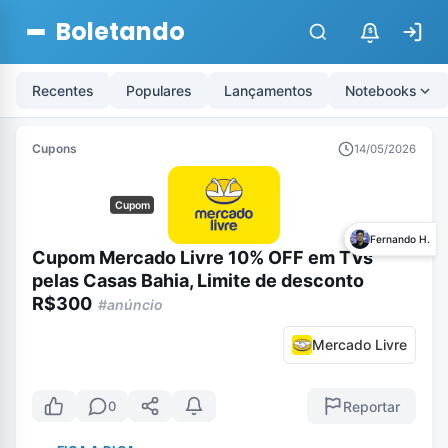
Boletando
$
Recentes
Populares
Lançamentos
Notebooks
Cupons
14/05/2026
Cupom
Fernando H.
Cupom Mercado Livre 10% OFF em TVs
pelas Casas Bahia, Limite de desconto
R$300
#anúncio
Mercado Livre
Reportar
0