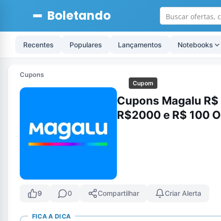
Boletando
Recentes
Populares
Lançamentos
Notebooks
Cupons
Cupom
Cupons Magalu R$
R$2000 e R$ 100 
9
0
Compartilhar
Criar Alerta
FICA A DICA