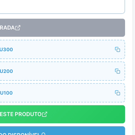
RADA
LU300
LU200
LU100
DESTE PRODUTO