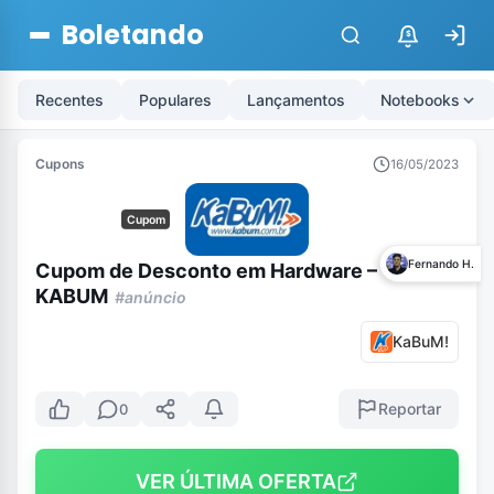
Boletando
$
Recentes
Populares
Lançamentos
Notebooks
Cupons
16/05/2023
Cupom
Fernando H.
Cupom de Desconto em Hardware –
KABUM
#anúncio
KaBuM!
Reportar
0
VER ÚLTIMA OFERTA