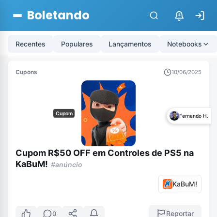
Boletando
$
Recentes
Populares
Lançamentos
Notebooks
Cupons
10/06/2025
Cupom
Fernando H.
Cupom R$50 OFF em Controles de PS5 na
KaBuM!
#anúncio
KaBuM!
Reportar
0