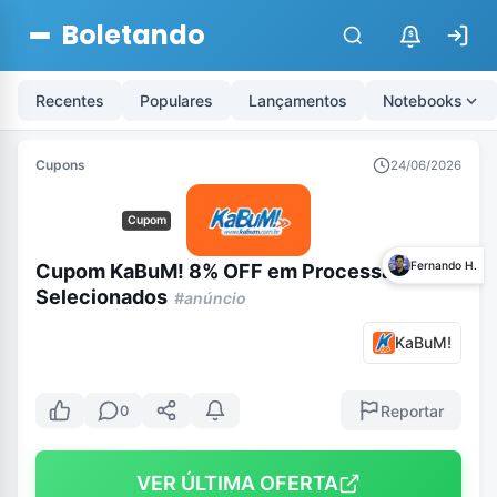
Boletando
$
Recentes
Populares
Lançamentos
Notebooks
Cupons
24/06/2026
Cupom
Fernando H.
Cupom KaBuM! 8% OFF em Processadores
Selecionados
#anúncio
KaBuM!
Reportar
0
VER ÚLTIMA OFERTA