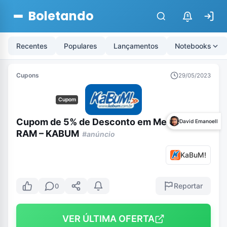
Boletando
$
Recentes
Populares
Lançamentos
Notebooks
Cupons
29/05/2023
Cupom
Cupom de 5% de Desconto em Memória
David Emanoell
RAM – KABUM
#anúncio
KaBuM!
Reportar
0
VER ÚLTIMA OFERTA