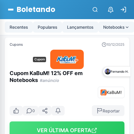
Boletando
$
Recentes
Populares
Lançamentos
Notebooks
Cupons
10/12/2025
Cupom
Fernando H.
Cupom KaBuM! 12% OFF em
Notebooks
#anúncio
KaBuM!
Reportar
0
VER ÚLTIMA OFERTA