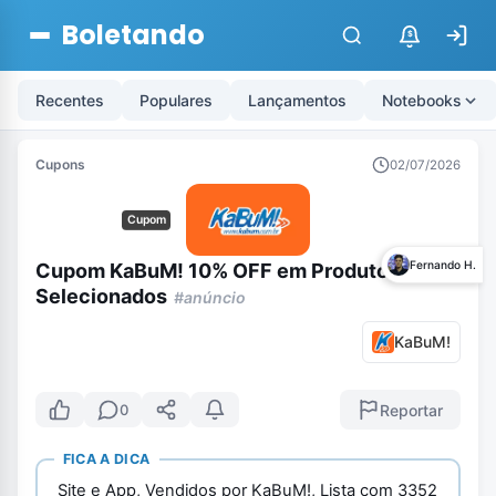
Boletando
$
Recentes
Populares
Lançamentos
Notebooks
Cupons
02/07/2026
Cupom
Fernando H.
Cupom KaBuM! 10% OFF em Produtos
Selecionados
#anúncio
KaBuM!
Reportar
0
FICA A DICA
Site e App, Vendidos por KaBuM!, Lista com 3352