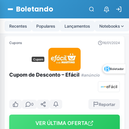
Boletando
$
Recentes
Populares
Lançamentos
Notebooks
Cupons
16/01/2024
Cupom
Boletador
Cupom de Desconto – Efácil
#anúncio
eFácil
Reportar
0
VER ÚLTIMA OFERTA