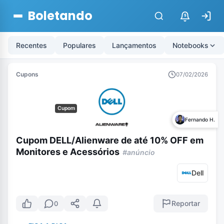
Boletando
$
Recentes
Populares
Lançamentos
Notebooks
Cupons
07/02/2026
Cupom
Fernando H.
Cupom DELL/Alienware de até 10% OFF em
Monitores e Acessórios
#anúncio
Dell
Reportar
0