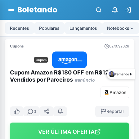
Boletando
$
Recentes
Populares
Lançamentos
Notebooks
Cupons
02/07/2026
Cupom
Cupom Amazon R$180 OFF em R$1299 em
Fernando H.
Vendidos por Parceiros
#anúncio
Amazon
Reportar
0
VER ÚLTIMA OFERTA