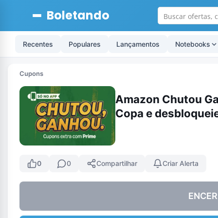
Boletando
Recentes
Populares
Lançamentos
Notebooks
Cupons
Amazon Chutou Gan
Copa e desbloquei
0
0
Compartilhar
Criar Alerta
ENCER