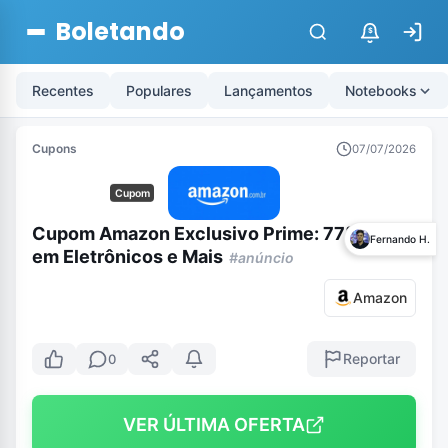
Boletando
$
Recentes
Populares
Lançamentos
Notebooks
Cupons
07/07/2026
Cupom
Cupom Amazon Exclusivo Prime: 77% off
Fernando H.
em Eletrônicos e Mais
#anúncio
Amazon
Reportar
0
VER ÚLTIMA OFERTA