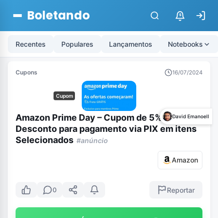
Boletando
$
Recentes
Populares
Lançamentos
Notebooks
Cupons
16/07/2024
Cupom
Amazon Prime Day – Cupom de 5% de
David Emanoell
Desconto para pagamento via PIX em itens
Selecionados
#anúncio
Amazon
Reportar
0