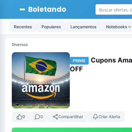
Boletando
Recentes
Populares
Lançamentos
Notebooks
Diversos
Cupons Amaz
PRIME
OFF
0
0
Compartilhar
Criar Alerta