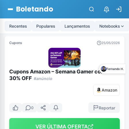
Boletando
$
Recentes
Populares
Lançamentos
Notebooks
Cupons
25/05/2026
Fernando H.
Cupons Amazon – Semana Gamer com até
30% OFF
#anúncio
Amazon
Reportar
0
VER ÚLTIMA OFERTA