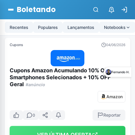
Boletando
$
Recentes
Populares
Lançamentos
Notebooks
Cupons
04/06/2026
Cupons Amazon Acumulando 10% OFF em
Fernando H.
Smartphones Selecionados + 10% OFF
Geral
#anúncio
Amazon
Reportar
0
VER ÚLTIMA OFERTA