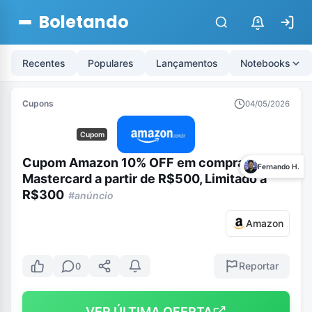
Boletando
$
Recentes
Populares
Lançamentos
Notebooks
Cupons
04/05/2026
Cupom
Cupom Amazon 10% OFF em compras com
Fernando H.
Mastercard a partir de R$500, Limitado a
R$300
#anúncio
Amazon
Reportar
0
VER ÚLTIMA OFERTA