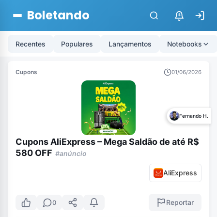
Boletando
$
Recentes
Populares
Lançamentos
Notebooks
Cupons
01/06/2026
Fernando H.
Cupons AliExpress – Mega Saldão de até R$
580 OFF
#anúncio
AliExpress
Reportar
0