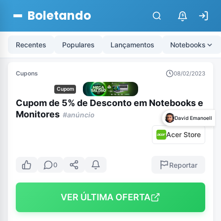
Boletando
$
Recentes
Populares
Lançamentos
Notebooks
Cupons
08/02/2023
Cupom
Cupom de 5% de Desconto em Notebooks e
Monitores
#anúncio
David Emanoell
Acer Store
Reportar
0
VER ÚLTIMA OFERTA