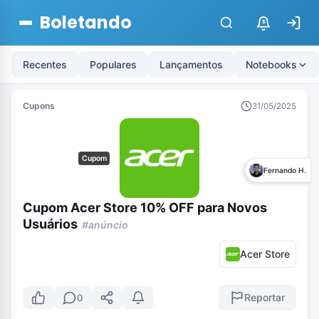
Boletando
$
Recentes
Populares
Lançamentos
Notebooks
Cupons
31/05/2025
Cupom
Fernando H.
Cupom Acer Store 10% OFF para Novos
Usuários
#anúncio
Acer Store
Reportar
0