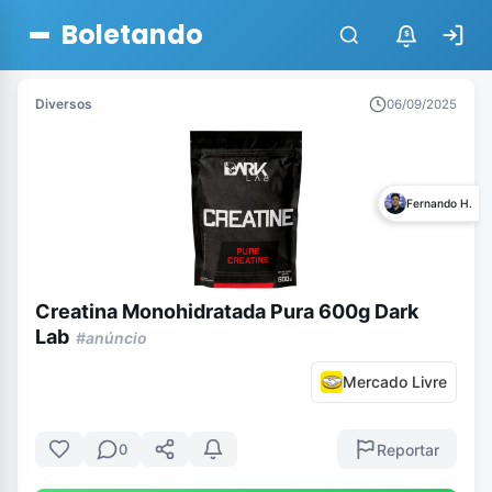
Boletando
$
Diversos
06/09/2025
Fernando H.
Creatina Monohidratada Pura 600g Dark
Lab
#anúncio
Mercado Livre
Reportar
0