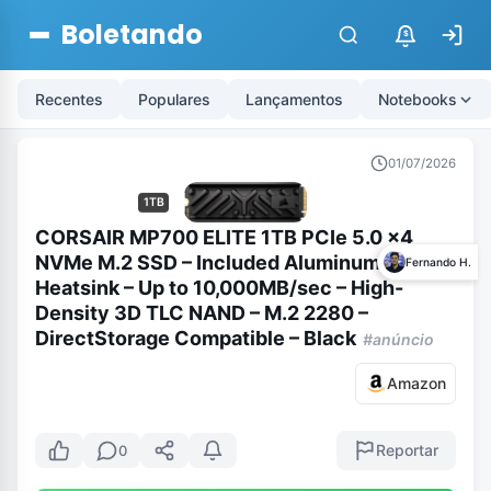
Boletando
$
Recentes
Populares
Lançamentos
Notebooks
01/07/2026
1TB
CORSAIR MP700 ELITE 1TB PCIe 5.0 x4
NVMe M.2 SSD – Included Aluminum
Fernando H.
Heatsink – Up to 10,000MB/sec – High-
Density 3D TLC NAND – M.2 2280 –
DirectStorage Compatible – Black
#anúncio
Amazon
Reportar
0