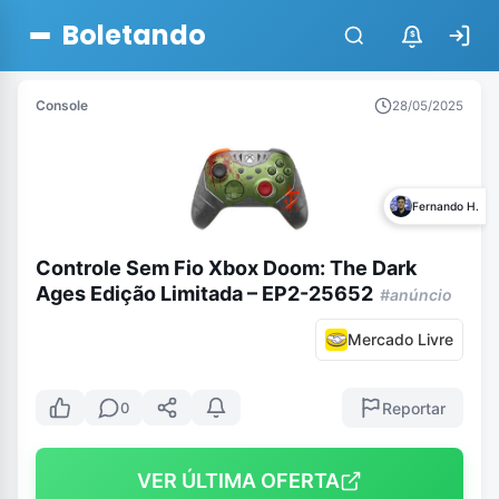
Boletando
$
Console
28/05/2025
Fernando H.
Controle Sem Fio Xbox Doom: The Dark
Ages Edição Limitada – EP2-25652
#anúncio
Mercado Livre
Reportar
0
VER ÚLTIMA OFERTA