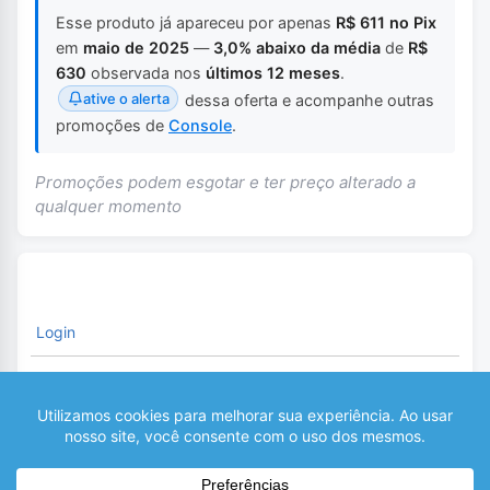
Esse produto já apareceu por apenas
R$ 611 no Pix
em
maio de 2025
—
3,0% abaixo da média
de
R$
630
observada nos
últimos 12 meses
.
ative o alerta
dessa oferta e acompanhe outras
promoções de
Console
.
Promoções podem esgotar e ter preço alterado a
qualquer momento
Login
É necessário fazer o Login para comentar
0
COMENTÁRIOS