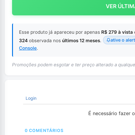
VER ÚLTIM
Esse produto já apareceu por apenas
R$ 279 à vista
ative o aler
324
observada nos
últimos 12 meses
.
Console
.
Promoções podem esgotar e ter preço alterado a qualq
Login
É necessário fazer 
0
COMENTÁRIOS