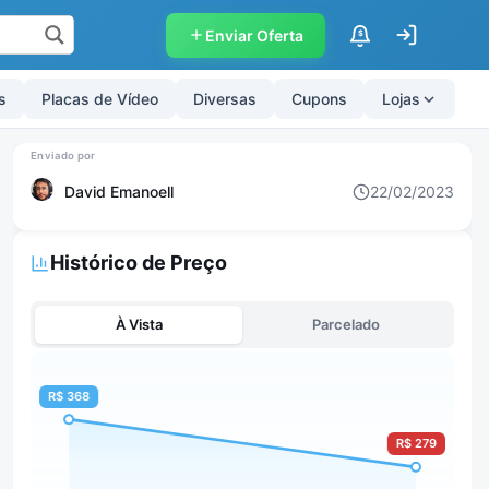
Enviar Oferta
$
s
Placas de Vídeo
Diversas
Cupons
Lojas
David Emanoell
22/02/2023
Histórico de Preço
À Vista
Parcelado