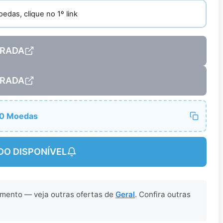
oedas, clique no 1º link
RADA
RADA
70 Moedas
DO DISPONÍVEL
omento — veja outras ofertas de
Geral
. Confira outras