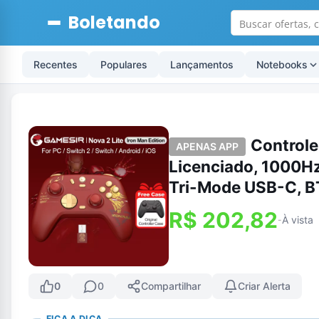
Boletando
Recentes
Populares
Lançamentos
Notebooks
Controle
APENAS APP
Licenciado, 1000Hz,
Tri-Mode USB-C, BT
R$ 202,82
À vista
-
0
0
Compartilhar
Criar Alerta
FICA A DICA