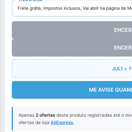
Frete grátis, Impostos inclusos, Vai abrir na página de M
ENCER
ENCER
JUL1 + 
ME AVISE QUAN
Apenas
2 ofertas
deste produto registradas até o m
ofertas da loja
AliExpress
.