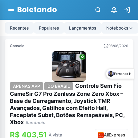
Boletando
$
Recentes
Populares
Lançamentos
Notebooks
Console
08/06/2026
Fernando H.
Controle Sem Fio
APENAS APP
DO BRASIL
GameSir G7 Pro Zenless Zone Zero Xbox –
Base de Carregamento, Joystick TMR
Avançados, Gatilhos com Efeito Hall,
Faceplate Subst, Botões Remapeáveis, PC,
Xbox
#anúncio
R$ 403,51
À vista
AliExpress
-